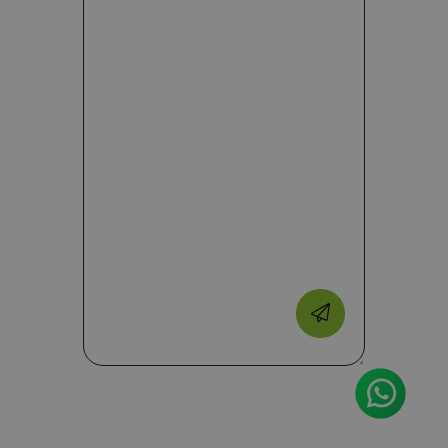
Google
settimane
da
Inc.
Analytics.
Facebook
.besserhoeren.it
Memorizza e
per fornire
aggiorna un
una serie di
valore univoco
prodotti
per ogni pagina
pubblicitari
visitata e viene
come
utilizzato per
offerte in
contare e tenere
tempo reale
traccia delle
da
visualizzazioni di
inserzionisti
pagina.
di terze
parti
_gat
55
Questo nome di
Google LLC
secondi
cookie è
.besserhoeren.it
associato a
Google
Universal
Analytics,
secondo la
documentazione
viene utilizzato
per limitare la
frequenza delle
richieste,
limitando la
raccolta di dati
su siti ad alto
traffico.
_ga_9ZJXLXYS2R
.besserhoeren.it
1 anno 1
Dieses Cookie
mese
wird von Google