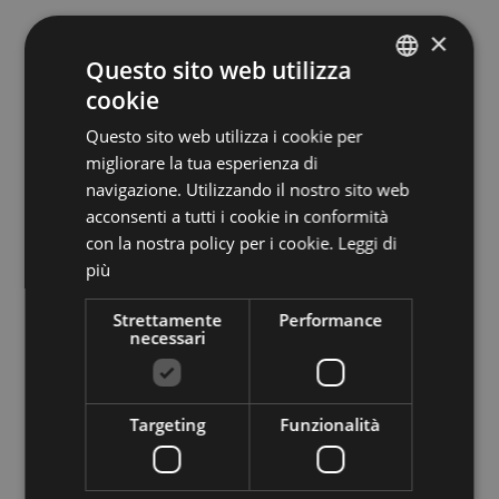
Chiamate subito il numero
0471.263390
×
e concordate un appuntamento oppure
Questo sito web utilizza
compilate il modulo qui sotto, vi
cookie
GERMAN
ricontatteremo il prima possibile.
Questo sito web utilizza i cookie per
ITALIAN
migliorare la tua esperienza di
navigazione. Utilizzando il nostro sito web
acconsenti a tutti i cookie in conformità
con la nostra policy per i cookie.
Leggi di
più
Strettamente
Performance
necessari
Targeting
Funzionalità