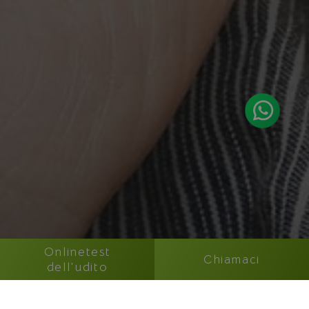
traccia delle
da
visualizzazioni di
inserzionisti
pagina.
di terze
parti
_gat
55
Questo nome di
Google LLC
secondi
cookie è
.besserhoeren.it
associato a
Google
Universal
Analytics,
secondo la
documentazione
viene utilizzato
per limitare la
frequenza delle
richieste,
limitando la
raccolta di dati
su siti ad alto
traffico.
_ga_9ZJXLXYS2R
.besserhoeren.it
1 anno 1
Dieses Cookie
mese
wird von Google
Analytics
verwendet, um
den
Onlinetest
Sitzungsstatus
Chiamaci
dell'udito
beizubehalten.
_ga
1 anno 1
Questo nome di
Google LLC
mese
cookie è
.besserhoeren.it
associato a