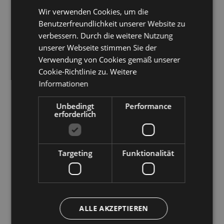
verlangen. Für den kompletten Text des
Wir verwenden Cookies, um die
ITALIAN
Datenschutzhinweises wird auf den Bereich
Benutzerfreundlichkeit unserer Website zu
"Datenschutzbestimmungen"
verwiesen.
Ich erkläre, dass ich den oben aufgeführten
verbessern. Durch die weitere Nutzung
unserer Webseite stimmen Sie der
Datenschutzhinweis für die Übermittlung und
Verwendung von Cookies gemäß unserer
Beantwortung meiner Anfrage durchgelesen
Cookie-Richtlinie zu.
Weitere
und verstanden habe
Informationen
Unbedingt
Performance
erforderlich
Targeting
Funktionalität
ALLE AKZEPTIEREN